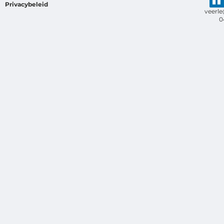
Privacybeleid
veerl
0